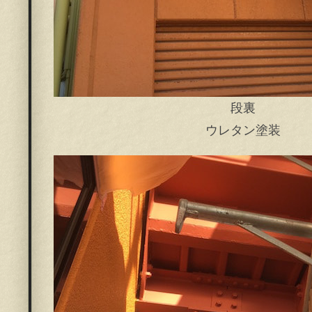
段裏
ウレタン塗装